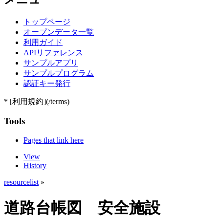
トップページ
オープンデータ一覧
利用ガイド
APIリファレンス
サンプルアプリ
サンプルプログラム
認証キー発行
* [利用規約](/terms)
Tools
Pages that link here
View
History
resourcelist
»
道路台帳図 安全施設